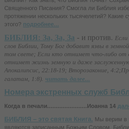
Священного Писания? Смогла ли Библия избе
протяжении нескольких тысячелетий? Какие 
этого?
подробнее...
БИБЛИЯ
:
За, За, За
- и против.
Если
слов Библии, Тому Бог добавит язвы в земной
том свете; Если кто отнимет что-либо от 
отнимет жизнь земную и даже заслуженную
Апокалипсис, 22:18-19; Второзаконие, 4:2;Пр
галатам, 1:8).
читать далее...
Номера
экстренных
служб Биб
Когда в печали.......................Иоанна 14
дале
БИБЛИЯ – это святая Книга.
Мы верим в т
являются записанным Божьим Словом. Библи