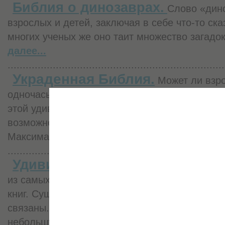
Библия о динозаврах.
Слово «дино
взрослых и детей, заключая в себе что-то ск
многих ученых же оно таит множество загад
далее...
........................................................................
Украденная Библия.
Может ли взро
одночасье изменить свою жизнь? Конечно, мо
этой удивительной перемене? Как и при каких
возможно перевоплощение? Вот наша истори
Максима.
подробнее...
........................................................................
Удивительные факты о Библи
из самых древних, самых неоднозначных, са
книг. Существует не один десяток любопытны
связаны. Мы собрали для наших читателей, 
небольшую часть этих фактов, но каждый из н