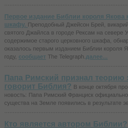
........................................................................
Первое издание Библии короля Якова 
шкафу.
Преподобный Джейсон Брей, викарий
святого Джайлса в городе Рексам на севере 
содержимое старого церковного шкафа, обнар
оказалось первым изданием Библии короля Я
году,
сообщает
The Telegraph.
далее...
........................................................................
Папа Римский признал теорию 
говорит Библия?
В конце октября про
новость: Папа Римский Франциск официально
существа на Земле появились в результате 
........................................................................
Кто является автором Библии?