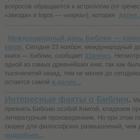
вопросов обращаются к астрологии (от гречес
«звезда» и logos — «наука»), которая
далее..
........................................................................
Международный день Библии — самой
мире.
Сегодня 23 ноября, международный д
книги — Библии, сообщает
316news
. Несмотр
одной из самых древнейших книг, так как был
тысячелетий назад, тем не менее до сегодня
остается самой
и далее...
........................................................................
Интересные факты о Библии
.
Мн
признать Библию особой Книгой, кладезем п
литературным произведением. Но при этом по
скорее для философских размышлений, чем 
подробнее...