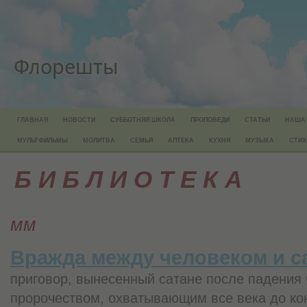
Флорешты
ГЛАВНАЯ
НОВОСТИ
СУББОТНЯЯ ШКОЛА
ПРОПОВЕДИ
СТАТЬИ
НАША
МУЛЬТФИЛЬМЫ
МОЛИТВА
СЕМЬЯ
АПТЕКА
КУХНЯ
МУЗЫКА
СТИХ
Б И Б Л И О Т Е К А
мм
Вражда между человеком и с
приговор, вынесенный сатане после падения 
пророчеством, охватывающим все века до ко