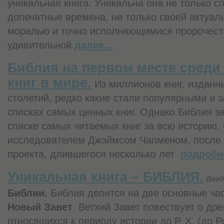
уникальная книга. Уникальна она не только с
допечатные времена, не только своей актуал
моралью и точно исполняющимися пророчеств
удивительной
далее...
Библия на первом месте среди
книг в мире.
Из миллионов книг, изданн
столетий, редко какие стали популярными и 
списках самых ценных книг. Однако Библия з
списке самых читаемых книг за всю историю.
исследователем Джэймсом Чапменом, после 
проекта, длившегося несколько лет
подробне
Уникальная книга – БИБЛИЯ.
Введ
Библии.
Библия делится на две основные ча
Новый Завет
. Ветхий Завет повествует о др
относящихся к периоду истории до Р. Х. (до 