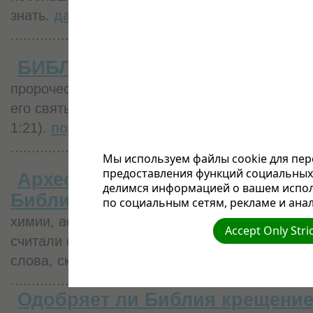
знать.
далее...
........................................................................
БИБЛИЯ – ИСКЛЮЧИТЕЛЬНАЯ
пророчество не было произносимо по воле че
его святые Божии человеки, будучи движимы 
1:21).
подробнее...
........................................................................
Мы используем файлы cookie для пер
предоставления функций социальных 
Археологические раскопки по
делимся информацией о вашем испол
Библию
.
XIX век — время великих открыти
по социальным сетям, рекламе и анал
химии, астрономии — стал известен ещё как 
Accept Only Stri
считали сборником мифов и легенд. И в это 
слова, сказанные
далее...
........................................................................
Одобряет ли Библия крещение