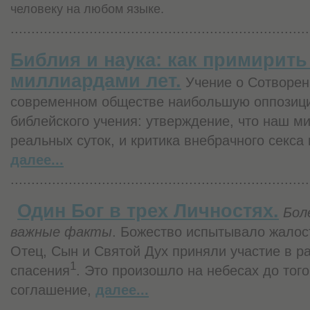
человеку на любом языке.
........................................................................
Библия и наука: как примирить
миллиардами лет.
Учение о Сотворени
современном обществе наибольшую оппозици
библейского учения: утверждение, что наш м
реальных суток, и критика внебрачного секса
далее...
........................................................................
Один Бог в трех Личностях.
Бол
важные факты
. Божество испытывало жалост
Отец, Сын и Святой Дух приняли участие в р
1
спасения
. Это произошло на небесах до того
соглашение,
далее...
........................................................................