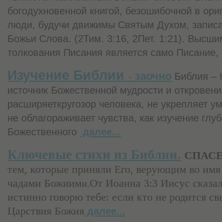
богодухновенной книгой, безошибочной в ори
люди, будучи движимы Святым Духом, запис
Божьи Слова. (2Тим. 3:16, 2Пет. 1:21). Высш
толкования Писания является само Писание
Изучение Библии
заочно
-
Библия – 
источник Божественной мудрости и откровения
расширяеткругозор человека, не укрепляет у
не облагораживает чувства, как изучение глу
Божественного
далее...
Ключевые стихи из Библии.
СПАС
тем, которые приняли Его, верующим во имя 
чадами Божиим
От Иоанна 3:3 Иисус сказал
и.
истинно говорю тебе: если кто не родится с
Царствия Божия
далее...