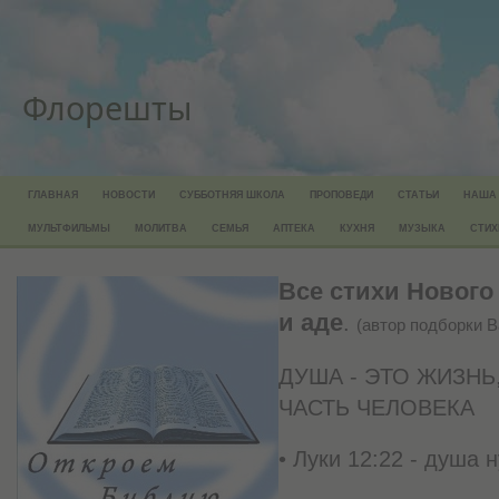
Флорешты
ГЛАВНАЯ
НОВОСТИ
СУББОТНЯЯ ШКОЛА
ПРОПОВЕДИ
СТАТЬИ
НАША
МУЛЬТФИЛЬМЫ
МОЛИТВА
СЕМЬЯ
АПТЕКА
КУХНЯ
МУЗЫКА
СТИХ
Все стихи Нового
и аде
.
(автор подборки 
ДУША - ЭТО ЖИЗНЬ
ЧАСТЬ ЧЕЛОВЕКА
• Луки 12:22 - душа 