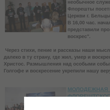
необычное служе
Флорешты посети
Церкви г. Бельцы
В 16,00 час. нача
представили про
воскрес".
Через стихи, пение и рассказы наши мыс
далеко в ту страну, где жил, умер и воскр
Христос. Размышления над особыми событ
Голгофе и воскресение укрепили нашу ве
МОЛОДЕЖНАЯ
ФЛОРЕШТСКОГ
.
– день су
-2012 г
благословений и