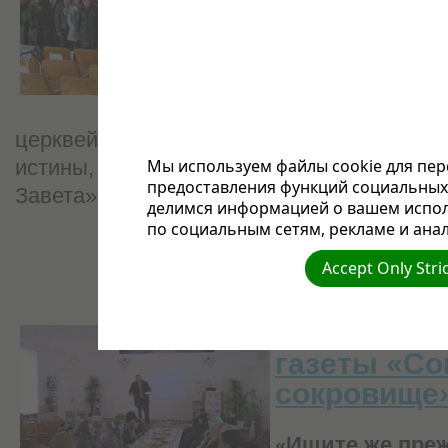
Божия. В это су
часам в зале мо
г. Флорешты поч
заняты молодым
церквей Флорештского поля приехала на в
Мы используем файлы cookie для пер
истины, которую они изучали по плану из 
предоставления функций социальных 
Завета».
читать дальше...
делимся информацией о вашем испол
по социальным сетям, рекламе и анал
Accept Only Stri
Встреча с 
газеты
«Со
сокровище
Ищите же пре
«