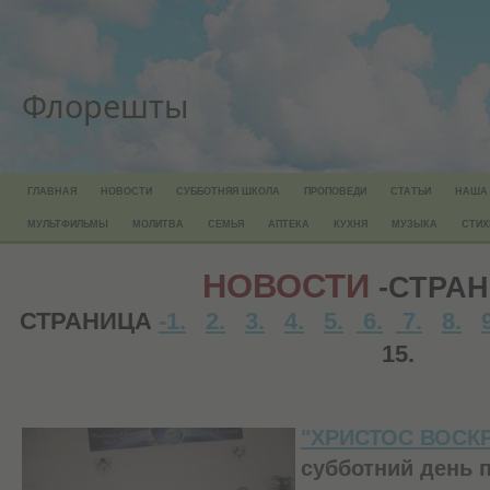
Флорешты
ГЛАВНАЯ
НОВОСТИ
СУББОТНЯЯ ШКОЛА
ПРОПОВЕДИ
СТАТЬИ
НАША
МУЛЬТФИЛЬМЫ
МОЛИТВА
СЕМЬЯ
АПТЕКА
КУХНЯ
МУЗЫКА
СТИХ
НОВОСТИ
-СТРАН
СТРАНИЦА
-1.
2.
3.
4.
5.
6.
7.
8.
15.
"ХРИСТОС ВОСКР
субботний день 