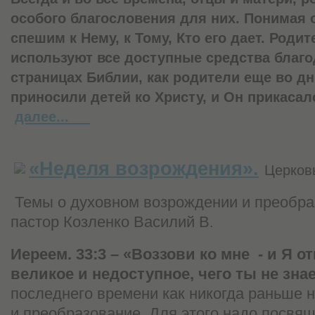
особого благословения для них. Понимая о
спешим к Нему, к Тому, Кто его дает.
Родит
используют все доступные средства благо
страницах Библии, как родители еще во д
приносили детей ко Христу, и Он прикасал
далее...
«Неделя возрождения».
Церков
Темы о духовном возрождении и преобр
пастор Козленко Василий В
.
Иереем. 33:3 – «Воззови ко мне
- и Я о
великое и недоступное, чего ты не зна
последнего времени как никогда раньше
и преобразование. Для этого надо посвя