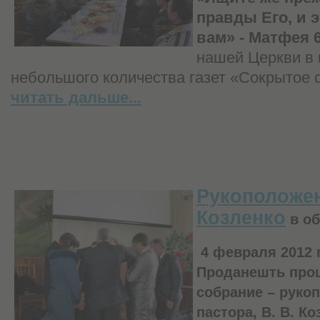
правды Его, и 
вам» - Матфея 6
нашей Церкви в
небольшого количества газет «Сокрытое 
читать дальше...
Рукоположен
Козленко
в об
4 февраля 2012 
Проданешть про
собрание – руко
пастора, В. В. Ко