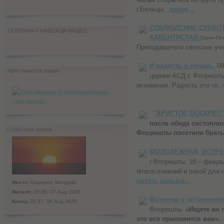
г.Бельцы,
далее...
СОБЛЮДЕНИЕ СУББО
ТЕЛЕКАНАЛ НАДЕЖДА-ВИДЕО
АДВЕНТИСТАМ
.
Санкт-Пет
Преподаватели светских уч
И радость и печаль.
09
Христианское радио
церкви АСД г. Флорешт
мгновения. Радость это то,
"ХРИСТОС ВОСКРЕС
после обеда состояло
Субботнее время
Флорешты посетили брат
МОЛОДЕЖНАЯ ВСТР
г.Флорешты. 18 – феврал
благословений и покой для 
читать дальше...
Место:
Кишинёв, Молдова
Начало:
20:29, 07 Aug 2026
Встреча с читателя
Конец:
20:27, 08 Aug 2026
Флорешты.
«Ищите же 
это все приложится вам». 