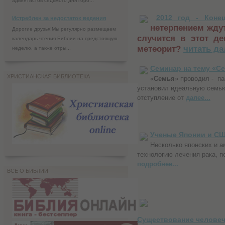
адвентистов седьмого дня горо...
2012 год - Коне
Истреблен за недостаток ведения
нетерпением ждут
Дорогие друзья!Мы регулярно размещаем
случится в этот д
календарь чтения Библии на предстоящую
метеорит?
читать да
неделю, а также отры...
Семинар на тему «Се
ХРИСТИАНСКАЯ БИБЛИОТЕКА
«
Семья
» проводил - п
установил идеальную семью
отступление от
далее...
Ученые Японии и СШ
Несколько японских и а
технологию лечения рака, 
подробнее...
ВСЁ О БИБЛИИ
Существование человече