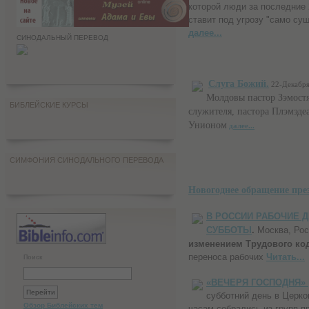
которой люди за последние 
ставит под угрозу "само су
далее...
СИНОДАЛЬНЫЙ ПЕРЕВОД
Слуга Божий.
22-Декабря
Молдовы пастор Зэмостя
БИБЛЕЙСКИЕ КУРСЫ
служителя, пастора Плэмэде
Унионом
далее...
СИМФОНИЯ СИНОДАЛЬНОГО ПЕРЕВОДА
Новогоднее обращение пр
В РОССИИ РАБОЧИЕ Д
СУББОТЫ
.
Москва, Рос
изменением Трудового ко
переноса рабочих
Читать...
Поиск
«ВЕЧЕРЯ ГОСПОДНЯ»
субботний день в Церко
Обзор Библейских тем
часам собрались из групп п