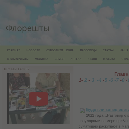
Флорешты
ГЛАВНАЯ
НОВОСТИ
СУББОТНЯЯ ШКОЛА
ПРОПОВЕДИ
СТАТЬИ
НАША
МУЛЬТФИЛЬМЫ
МОЛИТВА
СЕМЬЯ
АПТЕКА
КУХНЯ
МУЗЫКА
СТИХ
КТО МЫ ТАКИЕ?
Главная
1-
2
-
3
-4
-
5
-6
-7
-
8
-
Будет ли конец свет
2012 года…
Разговор о 
популярным по мере прибли
суматошно раскупают в мага