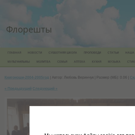
Флорешты
ГЛАВНАЯ
НОВОСТИ
СУББОТНЯЯ ШКОЛА
ПРОПОВЕДИ
СТАТЬИ
НАША
МУЛЬТФИЛЬМЫ
МОЛИТВА
СЕМЬЯ
АПТЕКА
КУХНЯ
МУЗЫКА
СТИХ
Книгоноши-2004-2005год
| Автор: Любовь Веринчук | Размер (МБ): 0.06 |
Ск
« Предыдущий
Следующий »