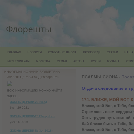
Флорешты
ГЛАВНАЯ
НОВОСТИ
СУББОТНЯЯ ШКОЛА
ПРОПОВЕДИ
СТАТЬИ
НАША
МУЛЬТФИЛЬМЫ
МОЛИТВА
СЕМЬЯ
АПТЕКА
КУХНЯ
МУЗЫКА
СТИХ
ИНФОРМАЦИОННЫЙ БЮЛЛЕТЕНЬ
ПСАЛМЫ СИОНА
Посвя
-
ЖИЗНЬ ЦЕРКВИ АСД г.Флорешты
Отдача следование и тр
ВСЮ ИНФОРМАЦИЮ МОЖНО НАЙТИ
ЗДЕСЬ...
174. БЛИЖЕ, МОЙ БОГ, К
ЖИЗНЬ ЦЕРКВИ-2020год
Ближе, мой Бог, к Тебе, бл
Июн 26 2021
Стремлюсь всем сердцем я
ЖИЗНЬ ЦЕРКВИ-2019год.docx
Хоть труден путь земной, 
Дек 16 2019
Дай ближе быть к Тебе, бл
Ближе, мой Бог, к Тебе, бл
ЖИЗНЬ ЦЕРКВИ №-3,4-2018г.