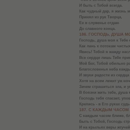
И быть с Тобой всегда.
Как чудный дар, я жизнь 
Принял из рук Творца,
Ее в служенье отдаю
До славного конца.
186. ГОСПОДЬ, ДУША М
Господь, душа моя к Тебе 
Как лань к потокам чистых
Явись! Тобой я жажду нас
Все сердце лишь Тебе при
Мой Бог, Тобой обильно р
Благословенья неба кажды
И звуки радости из сердца
Хотя на всем лежит уж ноч
Зачем страшиться зла, и 
В боязни жить тебе, душа
Господь тебя спасает, упо
Крепись - в Его руках судь
187. С КАЖДЫМ ЧАСОМ
С каждым часом ближе, б
Быть с Тобой, Господь ст
И на крыльях веры жгучей