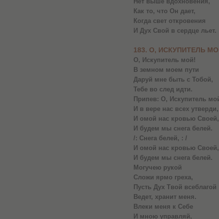
Нет выше вдохновения,
Как то, что Он дает,
Когда свет откровения
И Дух Свой в сердце льет.
183. О, ИСКУПИТЕЛЬ М
О, Искупитель мой!
В земном моем пути
Даруй мне быть с Тобой,
Тебе во след идти.
Припев: О, Искупитель мой
И в вере нас всех утверди,
И омой нас кровью Своей,
И будем мы снега белей.
/: Снега белей, : /
И омой нас кровью Своей,
И будем мы снега белей.
Могучею рукой
Сложи ярмо греха,
Пусть Дух Твой всеблагой
Ведет, хранит меня.
Влеки меня к Себе
И мною управляй,