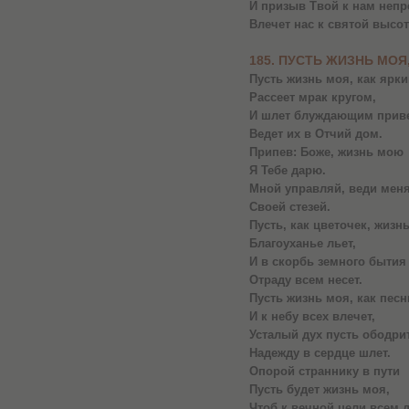
И призыв Твой к нам неп
Влечет нас к святой высот
185. ПУСТЬ ЖИЗНЬ МОЯ
Пусть жизнь моя, как ярки
Рассеет мрак кругом,
И шлет блуждающим приве
Ведет их в Отчий дом.
Припев: Боже, жизнь мою
Я Тебе дарю.
Мной управляй, веди мен
Своей стезей.
Пусть, как цветочек, жизн
Благоуханье льет,
И в скорбь земного бытия
Отраду всем несет.
Пусть жизнь моя, как песн
И к небу всех влечет,
Усталый дух пусть ободрит
Надежду в сердце шлет.
Опорой страннику в пути
Пусть будет жизнь моя,
Чтоб к вечной цели всем 