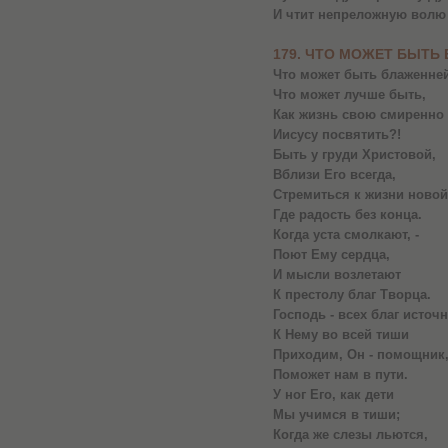
И чтит непреложную волю
179. ЧТО МОЖЕТ БЫТЬ
Что может быть блаженней
Что может лучше быть,
Как жизнь свою смиренно
Иисусу посвятить?!
Быть у груди Христовой,
Вблизи Его всегда,
Стремиться к жизни новой
Где радость без конца.
Когда уста смолкают, -
Поют Ему сердца,
И мысли возлетают
К престолу благ Творца.
Господь - всех благ источн
К Нему во всей тиши
Приходим, Он - помощник
Поможет нам в пути.
У ног Его, как дети
Мы учимся в тиши;
Когда же слезы льются,