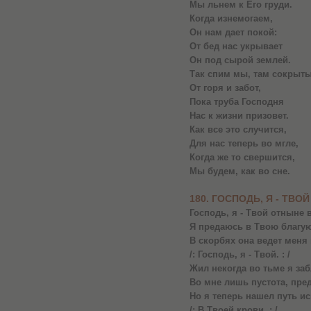
Мы льнем к Его груди.
Когда изнемогаем,
Он нам дает покой:
От бед нас укрывает
Он под сырой землей.
Так спим мы, там сокрыт
От горя и забот,
Пока труба Господня
Нас к жизни призовет.
Как все это случится,
Для нас теперь во мгле,
Когда же то свершится,
Мы будем, как во сне.
180. ГОСПОДЬ, Я - ТВО
Господь, я - Твой отныне 
Я предаюсь в Твою благую
В скорбях она ведет меня 
/: Господь, я - Твой. : /
Жил некогда во тьме я за
Во мне лишь пустота, пред
Но я теперь нашел путь ис
/: В Твоей крови. : /