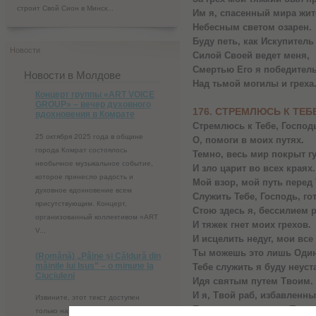
строит Свой Сион в Минск...
Им я, спасенный мира жит
Небесным светом озарен.
Буду петь, как Искупитель
Новости
Силой Своей ведет меня,
Смертью Его я победител
Новости в Молдове
Над тьмой могилы и греха
Концерт группы «ART VOICE
GROUP» – вечер духовного
176. СТРЕМЛЮСЬ К ТЕБ
вдохновения в Комрате
Стремлюсь к Тебе, Господ
25 октября 2025 года в общине
О, помоги в моих путях.
города Комрат состоялось
Темно, весь мир покрыт г
необычное музыкальное событие,
И зло царит во всех краях.
которое принесло радость и
Мой взор, мой путь перед
духовное вдохновение всем
Служить Тебе, Господь, го
присутствующим. Концерт,
Стою здесь я, бессилием 
организованный коллективом «ART
И тяжек гнет моих грехов.
V...
И исцелить недуг, мои все
Ты можешь это лишь Один
(Română) „Pâine și Căldură din
mâinile lui Isus” – o minune la
Тебе служить я буду неуст
Ciuciuleni
Идя святым путем Твоим.
И я, Твой раб, избавленны
Извините, этот текст доступен
Прославлю все дела Твои,
только на “Румынский”.