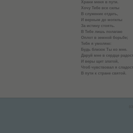
Храни меня в пути.
Хочу Тебе все силы
В служение отдать,
И верным до могилы
За истину стоять.
В Тебе лишь полагаю
Оплот в земной борьбе;
Тебя я умоляю:
Будь близок Ты ко мне.
Даруй мне в сердце радос
И веры щит златой,
Чтоб чувствовал я сладос
В пути к стране святой.
(c