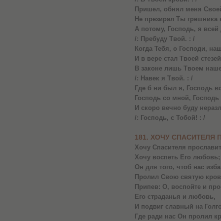
Пришел, обнял меня Свое
Не презирал Ты грешника 
А потому, Господь, я все
/: Пребуду Твой. : /
Когда Тебя, о Господи, наш
И в вере стал Твоей стезей
В законе лишь Твоем наше
/: Навек я Твой. : /
Где б ни был я, Господь в
Господь со мной, Господь 
И скоро вечно буду неразл
/: Господь, с Тобой! : /
181. ХОЧУ СПАСИТЕЛЯ
Хочу Спасителя прославит
Хочу воспеть Его любовь;
Он для того, чтоб нас изба
Пролил Свою святую кров
Припев: О, воспойте и про
Его страданья и любовь,
И подвиг славный на Голг
Где ради нас Он пролил к