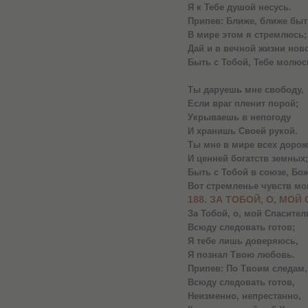
Я к Тебе душой несусь.
Припев: Ближе, ближе быт
В мире этом я стремлюсь;
Дай и в вечной жизни нов
Быть с Тобой, Тебе молюс
Ты даруешь мне свободу,
Если враг пленит порой;
Укрываешь в непогоду
И хранишь Своей рукой.
Ты мне в мире всех дорож
И ценней богатств земных;
Быть с Тобой в союзе, Бож
Вот стремленье чувств мо
188. ЗА ТОБОЙ, О, МОЙ
За Тобой, о, мой Спасител
Всюду следовать готов;
Я тебе лишь доверяюсь,
Я познал Твою любовь.
Припев: По Твоим следам,
Всюду следовать готов,
Неизменно, непрестанно,