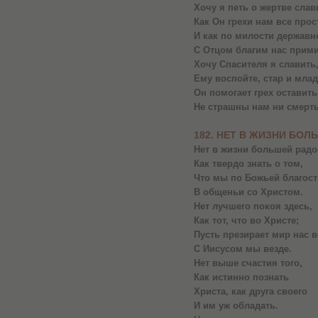
Хочу я петь о жертве слав
Как Он грехи нам все прос
И как по милости державн
С Отцом благим нас прим
Хочу Спасителя я славить
Ему воспойте, стар и млад,
Он помогает грех оставить
Не страшны нам ни смерть,
182. НЕТ В ЖИЗНИ БО
Нет в жизни большей радо
Как твердо знать о том,
Что мы по Божьей благост
В общеньи со Христом.
Нет лучшего покоя здесь,
Как тот, что во Христе;
Пусть презирает мир нас в
С Иисусом мы везде.
Нет выше счастия того,
Как истинно познать
Христа, как друга своего
И им уж обладать.