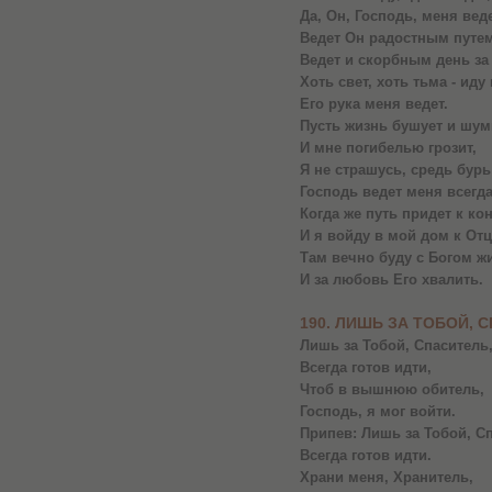
Да, Он, Господь, меня веде
Ведет Он радостным путем
Ведет и скорбным день за
Хоть свет, хоть тьма - иду
Его рука меня ведет.
Пусть жизнь бушует и шум
И мне погибелью грозит,
Я не страшусь, средь бурь
Господь ведет меня всегда
Когда же путь придет к кон
И я войду в мой дом к Отц
Там вечно буду с Богом ж
И за любовь Его хвалить.
190. ЛИШЬ ЗА ТОБОЙ, 
Лишь за Тобой, Спаситель
Всегда готов идти,
Чтоб в вышнюю обитель,
Господь, я мог войти.
Припев: Лишь за Тобой, С
Всегда готов идти.
Храни меня, Хранитель,