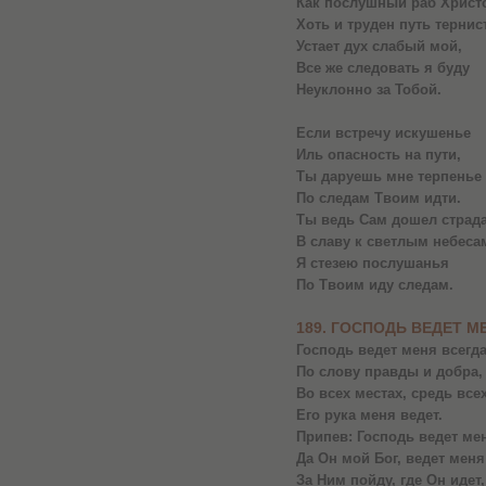
Как послушный раб Христ
Хоть и труден путь тернис
Устает дух слабый мой,
Все же следовать я буду
Неуклонно за Тобой.
Если встречу искушенье
Иль опасность на пути,
Ты даруешь мне терпенье
По следам Твоим идти.
Ты ведь Сам дошел страд
В славу к светлым небеса
Я стезею послушанья
По Твоим иду следам.
189. ГОСПОДЬ ВЕДЕТ М
Господь ведет меня всегд
По слову правды и добра,
Во всех местах, средь все
Его рука меня ведет.
Припев: Господь ведет мен
Да Он мой Бог, ведет меня
За Ним пойду, где Он идет,