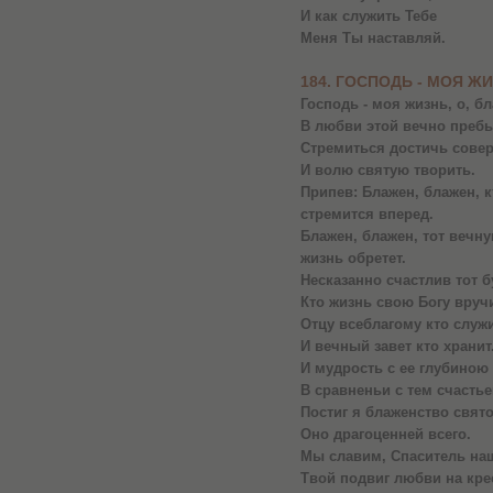
И как служить Тебе
Меня Ты наставляй.
184. ГОСПОДЬ - МОЯ Ж
Господь - моя жизнь, о, б
В любви этой вечно пребы
Стремиться достичь сове
И волю святую творить.
Припев: Блажен, блажен, к
стремится вперед.
Блажен, блажен, тот вечн
жизнь обретет.
Несказанно счастлив тот б
Кто жизнь свою Богу вручи
Отцу всеблагому кто служи
И вечный завет кто хранит
И мудрость с ее глубиною
В сравненьи с тем счастье
Постиг я блаженство святое
Оно драгоценней всего.
Мы славим, Спаситель на
Твой подвиг любви на кре