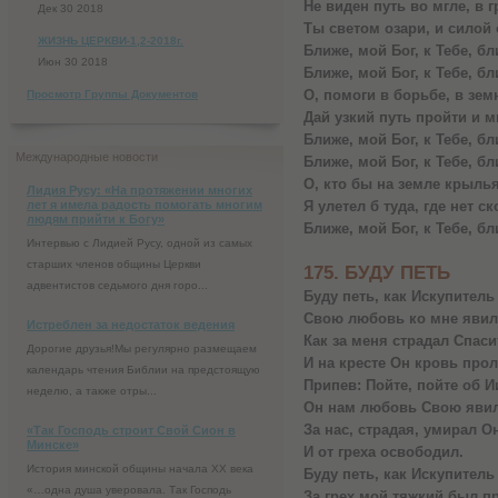
Не виден путь во мгле, в 
Дек 30 2018
Ты светом озари, и силой 
ЖИЗНЬ ЦЕРКВИ-1,2-2018г.
Ближе, мой Бог, к Тебе, бл
Июн 30 2018
Ближе, мой Бог, к Тебе, бл
О, помоги в борьбе, в зем
Просмотр Группы Документов
Дай узкий путь пройти и м
Ближе, мой Бог, к Тебе, бл
Международные новости
Ближе, мой Бог, к Тебе, бл
О, кто бы на земле крыль
Лидия Русу: «На протяжении многих
лет я имела радость помогать многим
Я улетел б туда, где нет с
людям прийти к Богу»
Ближе, мой Бог, к Тебе, бл
Интервью с Лидией Русу, одной из самых
старших членов общины Церкви
175. БУДУ ПЕТЬ
адвентистов седьмого дня горо...
Буду петь, как Искупитель
Свою любовь ко мне явил
Истреблен за недостаток ведения
Как за меня страдал Спаси
Дорогие друзья!Мы регулярно размещаем
И на кресте Он кровь прол
календарь чтения Библии на предстоящую
Припев: Пойте, пойте об И
неделю, а также отры...
Он нам любовь Свою явил
За нас, страдая, умирал О
«Так Господь строит Свой Сион в
Минске»
И от греха освободил.
История минской общины начала XX века
Буду петь, как Искупитель
«…одна душа уверовала. Так Господь
За грех мой тяжкий был п