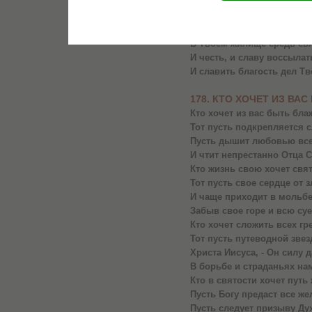
Не воздает за зло врагам
И не хулит их словом злы
Тот будет вечно пребыват
В Твоем жилище средь св
И честь, и славу воссылат
И славить благость дел Тв
178. КТО ХОЧЕТ ИЗ В
Кто хочет из вас быть бла
Тот пусть подкрепляется 
Пусть дышит любовью все 
И чтит непрестанно Отца С
Кто жизнь свою хочет свя
Тот пусть свое сердце от з
И чаще приходит в мольбе
Забыв свое горе и всю суе
Кто хочет сложить всех гре
Тот пусть путеводной звез
Христа Иисуса, - Он силу д
В борьбе и страданьях на
Кто в святости хочет путь
Пусть Богу предаст все же
Пусть следует призыву Дух