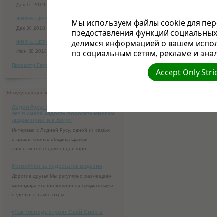
Дек 16 2019
ЖИЗНЬ ЦЕРКВИ №-3,4-2018г.
Мы используем файлы cookie для пер
Дек 30 2018
предоставления функций социальных 
делимся информацией о вашем испол
ЖИЗНЬ ЦЕРКВИ-1,2-2018г.
по социальным сетям, рекламе и анал
Июн 30 2018
Просмотр Группы Документов
Accept Only Stri
Международные новости
Лидия Русу: «На протяжении многих
лет я имела радость помогать многим
людям прийти к Богу»
Интервью с Лидией Русу, одной из самых
старших членов общины Церкви
адвентистов седьмого дня горо...
Истреблен за недостаток ведения
Дорогие друзья!Мы регулярно размещаем
календарь чтения Библии на предстоящую
неделю, а также отры...
«Так Господь строит Свой Сион в