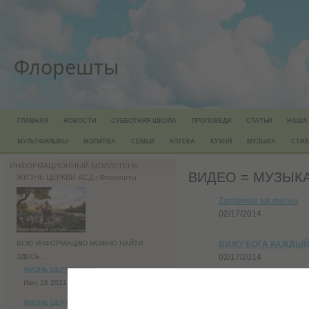
Флорешты
ГЛАВНАЯ
НОВОСТИ
СУББОТНЯЯ ШКОЛА
ПРОПОВЕДИ
СТАТЬИ
НАША
МУЛЬТФИЛЬМЫ
МОЛИТВА
СЕМЬЯ
АПТЕКА
КУХНЯ
МУЗЫКА
СТИХ
ИНФОРМАЦИОННЫЙ БЮЛЛЕТЕНЬ
ВИДЕО = МУЗЫК
ЖИЗНЬ ЦЕРКВИ АСД г.Флорешты
Zambeste tot mereu
02/17/2014
ВИЖУ БОГА КАЖДЫЙ
ВСЮ ИНФОРМАЦИЮ МОЖНО НАЙТИ
02/17/2014
ЗДЕСЬ...
ЖИЗНЬ ЦЕРКВИ-2020год
Июн 26 2021
← Previous
1
2
Next →
ЖИЗНЬ ЦЕРКВИ-2019год.docx
Назад в каталог Серии Конте