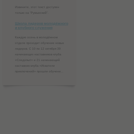
Извините, этот текст доступен
только на “Румынский”.
Школа лидеров молодёжного
и клубного служения
Каждую осень в молодёжном
отделе проходит обучение новых
лидеров. С 10 по 12 октября 39
начинающих наставников клуба
«Следопыт» и 21 начинающий
наставник клуба «Искатели
приключений» прошли обучени...