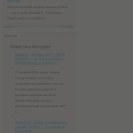
Минске»
История минской общины начала XX века
«…одна душа уверовала. Так Господь
строит Свой Сион в Минск...
Новости
Новости в Молдове
Концерт группы «ART VOICE
GROUP» – вечер духовного
вдохновения в Комрате
25 октября 2025 года в общине
города Комрат состоялось
необычное музыкальное событие,
которое принесло радость и
духовное вдохновение всем
присутствующим. Концерт,
организованный коллективом «ART
V...
(Română) „Pâine și Căldură din
mâinile lui Isus” – o minune la
Ciuciuleni