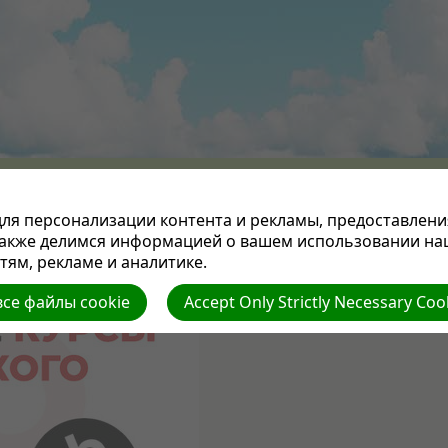
ПРОПОВЕДИ
СТАТЬИ
НАША ЦЕРКОВЬ
СЛУЖЕНИЕ ПАСТОРА
ОТДЕЛЫ СЛУЖЕ
ЕКА
КУХНЯ
МУЗЫКА
СТИХИ
ВИДЕОФИЛЬМЫ
КНИГА ГОДА
КОНТАКТЫ
ля персонализации контента и рекламы, предоставлени
также делимся информацией о вашем использовании на
та – бесплатные курсы английского языка для детей.
ям, рекламе и аналитике.
се файлы cookie
Accept Only Strictly Necessary Coo