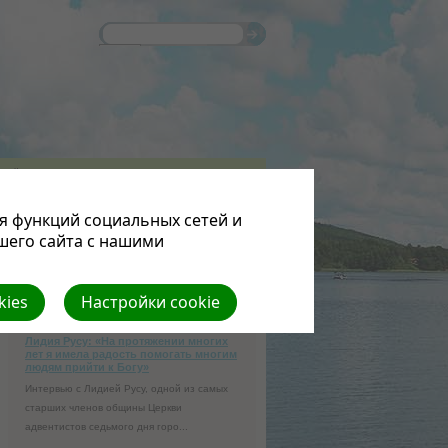
НИЙ
БИБЛИОТЕКА
ФОТОАЛЬБОМЫ
ССЫЛКИ
я функций социальных сетей и
шего сайта с нашими
Переводчик Google
kies
Настройки cookie
МЕЖДУНАРОДНЫЕ НОВОСТИ
Лидия Русу: «На протяжении многих
лет я имела радость помогать многим
людям прийти к Богу»
Интервью с Лидией Русу, одной из самых
старших членов общины Церкви
адвентистов седьмого дня горо...