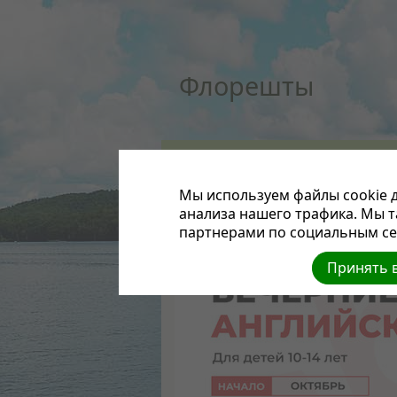
Флорешты
ГЛАВНАЯ
НОВОСТИ
СУББОТНЯЯ ШКОЛА
МУЛЬТФИЛЬМЫ
МОЛИТВА
СЕМЬЯ
АПТ
Мы используем файлы cookie д
анализа нашего трафика. Мы 
Волонтерский проект Заокского университе
партнерами по социальным сет
Принять в