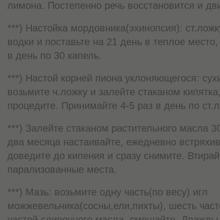
лимона. Постепенно речь восстановится и дв
***) Настойка мордовника(эхинопсия): ст.лож
водки и поставьте на 21 день в теплое место
в день по 30 капель.
***) Настой корней пиона уклоняющегося: сух
возьмите ч.ложку и залейте стаканом кипятка,
процедите. Принимайте 4-5 раз в день по ст.л
***) Залейте стаканом растительного масла 3
два месяца настаивайте, ежедневно встряхив
доведите до кипения и сразу снимите. Втира
парализованные места.
***) Мазь: возьмите одну часть(по весу) игл
можжевельника(сосны,ели,пихты), шесть част
частей сливочного масла, смешайте. Дважды 