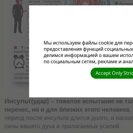
Мы используем файлы cookie для пер
предоставления функций социальных 
делимся информацией о вашем испол
по социальным сетям, рекламе и анал
Accept Only Stri
Инсульт
(удар) – тяжелое испытание не тол
перенес, но и для близких этого человека,
период после инсульта длится долго, а наскол
силы вашего духа и прилагаемых усилий.