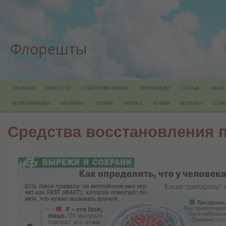
Флорешты
ГЛАВНАЯ
НОВОСТИ
СУББОТНЯЯ ШКОЛА
ПРОПОВЕДИ
СТАТЬИ
НАША
МУЛЬТФИЛЬМЫ
МОЛИТВА
СЕМЬЯ
АПТЕКА
КУХНЯ
МУЗЫКА
СТИХ
Средства восстановления 