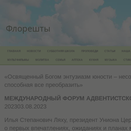
Флорешты
ГЛАВНАЯ
НОВОСТИ
СУББОТНЯЯ ШКОЛА
ПРОПОВЕДИ
СТАТЬИ
НАША
МУЛЬТФИЛЬМЫ
МОЛИТВА
СЕМЬЯ
АПТЕКА
КУХНЯ
МУЗЫКА
СТИХ
«Освященный Богом энтузиазм юности – нес
способная все преобразить»
МЕЖДУНАРОДНЫЙ ФОРУМ АДВЕНТИСТСК
202303.08.2023
Илья Степанович Ляху, президент Униона Це
о первых впечатлениях, ожиданиях и планах