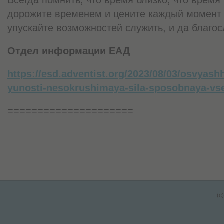
дорожите временем и цените каждый момент
упускайте возможностей служить, и да благос
Отдел информации ЕАД
https://esd.adventist.org/2023/08/03/osvyas
yunosti-nesokrushimaya-sila-sposobnaya-vse
=====================
(c