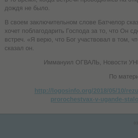
дождя не было.
В своем заключительном слове Батчелор ска
хочет поблагодарить Господа за то, что Он 
встреч. «Я верю, что Бог участвовал в том, ч
сказал он.
Иммануил ОГВАЛЬ, Новости 
По матер
http://logosinfo.org/2018/05/10/rez
prorochestvax-v-ugande-stalo
(c