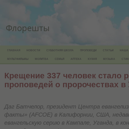
Флорешты
ГЛАВНАЯ
НОВОСТИ
СУББОТНЯЯ ШКОЛА
ПРОПОВЕДИ
СТАТЬИ
НАША
МУЛЬТФИЛЬМЫ
МОЛИТВА
СЕМЬЯ
АПТЕКА
КУХНЯ
МУЗЫКА
СТИХ
Крещение 337 человек стало 
проповедей о пророчествах в 
Даг Батчелор, президент Центра евангели
факты» (AFCOE) в Калифорнии, США, недав
евангельскую серию в Кампале, Уганда, в ко