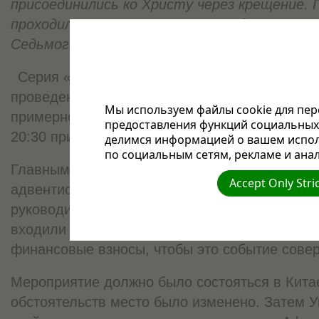
присоединились ко Христу через крещение.
проходила во время визита президента Цер
Седьмого Дня (АСД) Теда Н.К. Вильсона в Уг
Серия «Prophecy сountdown» («Пророчества:
проведенная с 20 по 28 апреля на хоккейной
Мы используем файлы cookie для пер
примерно в 3 километрах от центра города, к
предоставления функций социальных 
20:30 привлекала, по меньшей мере, 5 тысяч 
делимся информацией о вашем испол
по социальным сетям, рекламе и анал
Главным распорядителем этого мероприятия
Accept Only Stri
адвентистская церковь Кампалы при активно
руководителей униона Уганды и конференции
входили в комитеты по планированию меропр
финансовые взносы, чтобы это событие сове
Мероприятие должно было состояться в Китае
обстоятельств место было изменено. Затем 